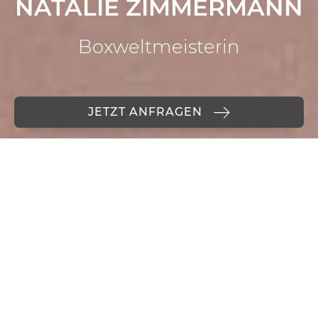
NATALIE ZIMMERMANN
Boxweltmeisterin
JETZT ANFRAGEN
SPEAKERIN & MENTAL COACH
MEINE LEISTUNGEN
Gemeinsam zu körperlicher Stärke und
mentaler Resilienz – mit meiner